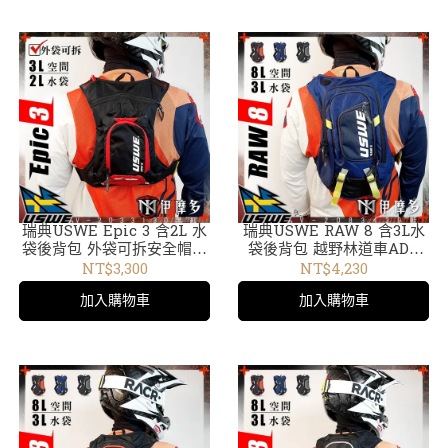
瑞典USWE Epic 3 含2L 水
瑞典USWE RAW 8 含3L水
袋後背包 外袋可拆安全帽袋
袋後背包 越野林道車ADV
包 越野 腳踏車爬山慢跑。黑
外袋可拆輕巧無彈跳水袋包
NT$3,300
NT$4,230
紅V-2033130
藍V-2083439
加入購物車
加入購物車