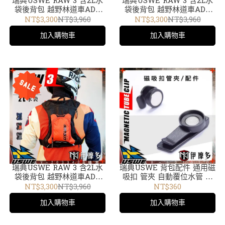
瑞典USWE RAW 3 含2L水
瑞典USWE RAW 3 含2L水
袋後背包 越野林道車ADV
袋後背包 越野林道車ADV
外袋可拆輕巧無彈跳水袋包
外袋可拆 輕巧無彈跳水袋包
NT$3,300
NT$3,960
NT$3,300
NT$3,960
Moto Hydro 3L藍V-
Moto Hydro 3L碳黑V-
加入購物車
加入購物車
2033439
2033401
瑞典USWE RAW 3 含2L水
瑞典USWE 背包配件 通用磁
袋後背包 越野林道車ADV
吸扣 管夾 自動覆位水管 實
外袋可拆輕巧無彈跳水袋包
用水袋包配件V-101010
NT$3,300
NT$3,960
NT$360
Moto Hydro 3L橘黑V-
加入購物車
加入購物車
2033438