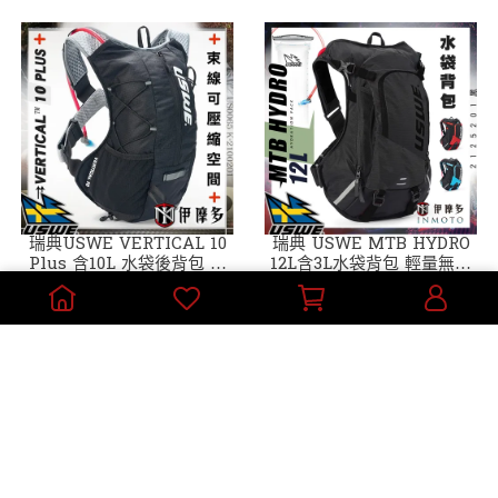
瑞典USWE VERTICAL 10
瑞典 USWE MTB HYDRO
Plus 含10L 水袋後背包 無
12L含3L水袋背包 輕量無彈
彈跳 Carbon PACKS 越野
跳 越野登山車2125201黑
NT$4,050
NT$4,500
耐力賽 黑
加入購物車
加入購物車