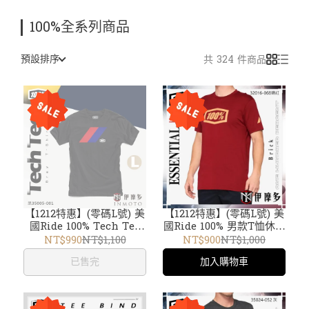
100%全系列商品
預設排序
共 324 件商品
【1212特惠】(零碼L號) 美
【1212特惠】(零碼L號) 美
國Ride 100% Tech Tee
國Ride 100% 男款T恤休閒
Bray 涼爽機能短袖 T恤
上衣 ESSENTIAL T-
NT$990
NT$1,100
NT$900
NT$1,000
T-Shirt 35005-001黑
Shirt 32016-068磚紅 短
已售完
加入購物車
袖TEE