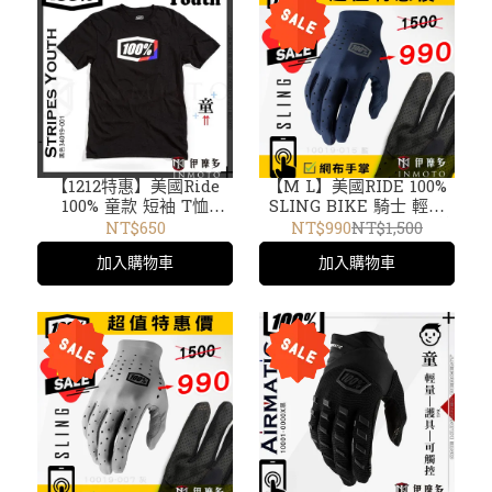
【1212特惠】美國Ride
【M L】美國RIDE 100%
100% 童款 短袖 T恤
SLING BIKE 騎士 輕量
Youth T-Shirt 34019-
短手套 觸控 4向彈性材質
NT$650
NT$990
NT$1,500
001 黑 /34087-068磚紅
打孔透氣 越野 10019-015
加入購物車
加入購物車
/34016-001黑 /34017 黑
藍
/002藍 / 34086 黃