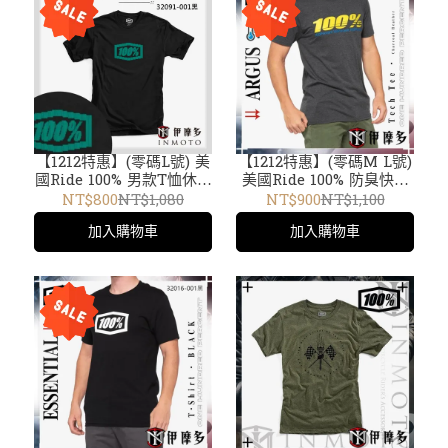
【1212特惠】(零碼L號) 美
【1212特惠】(零碼M L號)
國Ride 100% 男款T恤休閒
美國Ride 100% 防臭快乾
上衣 TEE BIND 32091-
機能布ARGUS Tech Tee
NT$800
NT$1,080
NT$900
NT$1,100
001黑
T-Shirt T恤男款35024-
加入購物車
加入購物車
052灰