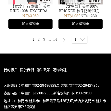
【女款 自行車褲 】美國
【女生款】美國100%
RIDE 100% EXCEEDA萊
BRISKER 秋冬防風保暖騎
卡公路車褲 碎石車 自行車
士短手套 防摔軟殼觸控機
NT$3,960
NT$1,080
NT$1,280
褲 短褲 吊帶車褲 40054-
車腳踏車 10005-0000
加入購物車
加入購物車
00000黑
11016-057黑灰
1
1
2
3
...
14
我的帳戶
關於我們
隱私政策
購物流程
客服專線：中和門市02-29496928;新店安坑門市02-29427245
客服時間：中和門市12:00-21:30;新店安坑門市11:00-20:00
地址：中和門市:新北市中和區景平路428號1F;新店安坑門市:新北市
新店區安康路3段3號