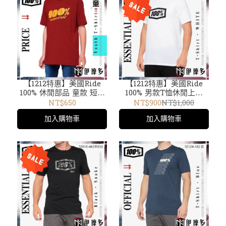
【1212特惠】美國Ride
【1212特惠】美國Ride
100% 休閒部品 童款 短袖
100% 男款T恤休閒上衣
T恤 Youth Price T-
ESSENTIAL T-Shirt
NT$650
NT$900
NT$1,000
Shirt 34087-068磚紅
32016-100 白 短袖TEE
加入購物車
加入購物車
/34016-001黑 /34017 黑
/002藍 / 34086 黃 /34019
黑