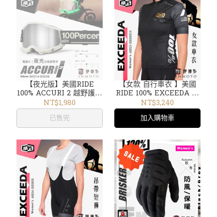
【夜光版】美國RIDE
【女款 自行車衣 】美國
100% ACCURI 2 越野護目
RIDE 100% EXCEEDA 萊
鏡 風鏡 防霧電銀片Glow
卡 公路車衣 碎石車 短袖
NT$1,980
NT$3,240
50014-00048
40053-00000黑灰
已售完
加入購物車