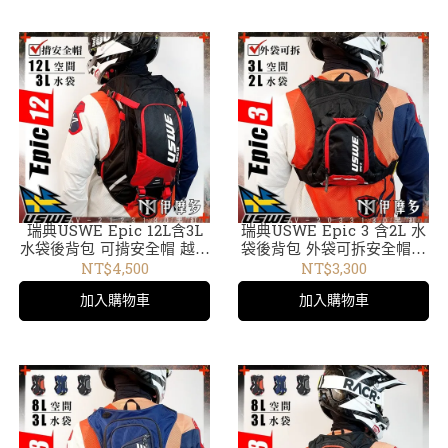
瑞典USWE Epic 12L含3L
瑞典USWE Epic 3 含2L 水
水袋後背包 可揹安全帽 越野
袋後背包 外袋可拆安全帽袋
水袋包 腳踏車爬山慢跑。黑
包 越野 腳踏車爬山慢跑。黑
NT$4,500
NT$3,300
紅V-2123130
紅V-2033130
加入購物車
加入購物車