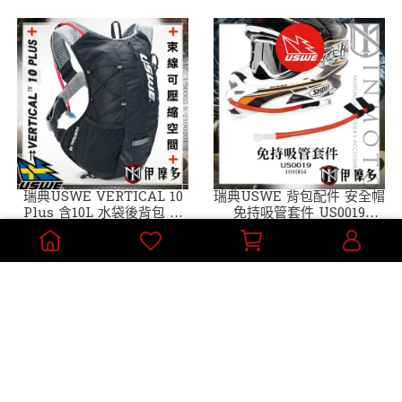
瑞典USWE VERTICAL 10
瑞典USWE 背包配件 安全帽
Plus 含10L 水袋後背包 無
免持吸管套件 US0019
彈跳 Carbon PACKS 越野
101004紅 旅行 越野 林道 水
NT$4,050
NT$990
耐力賽 黑
袋吸管
加入購物車
加入購物車