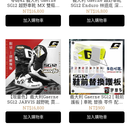
零碼42 義大利 Gaerne
義大利 Gaerne 越野車靴
SG12 越野車靴 MX 雙樞紐
SG12 Enduro 林道底 深鞋
系統 腳踝防護 特別色 藍黑
底紋 耐力賽 黑2177-071
NT$16,800
NT$16,800
橘 2174-065
加入購物車
加入購物車
【限量色】義大利Gaerne
義大利 Gaerne SG12 [ 鞋前
SG12 JARVIS 越野靴 賈維
護板 ] 車靴 替換 零件 配件
斯版 顆粒鞋底 極限耐力賽
多色可選 4501 車靴配件
NT$16,800
NT$900
2179-014白黑
加入購物車
加入購物車