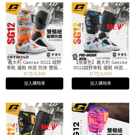
義大利 Gaerne SG12 越野
【限量色】義大利 Gaerne
車靴 鐵鞋 林道 防摔 雙樞紐
SG12越野車靴 鐵鞋 林道防
腳踝防護 2174-083橘灰白
摔雙樞紐腳踝防護 2174-103
NT$16,800
NT$16,800
21
黑白藍
加入購物車
加入購物車