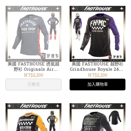
美國 FASTHOUSE 透氣越
美國 FASTHOUSE 越野衫
野衫 Originals Air
Grindhouse Royale 2402-
Cooled Jersey 2756-30藍
03黑紫
NT$2,200
NT$2,200
黑
已售完
加入購物車