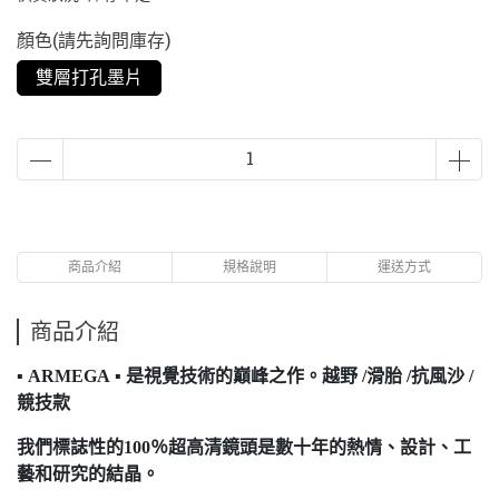
顏色(請先詢問庫存)
雙層打孔墨片
商品介紹
規格說明
運送方式
商品介紹
▪
ARMEGA
▪
是視覺技術的巔峰之作。越野 /滑胎 /抗風沙 /
競技款
我們標誌性的100％超高清鏡頭是數十年的熱情、設計、工
藝和研究的結晶。