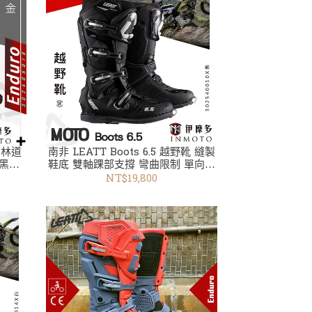
靴 林道
南非 LEATT Boots 6.5 越野靴 縫製
 黑金
鞋底 雙軸踝部支撐 彎曲限制 單向鎖
扣 鐵頭 302540010X黑
NT$19,800