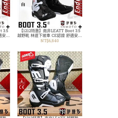
 3.5
【1212特惠】南非LEATT Boot 3.5
適安全
越野靴 林道下坡車 CE認證 舒適安全
腳踝保護 302405042白
NT$6,840