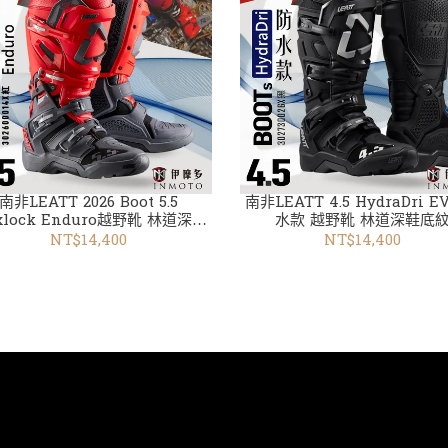
南非LEATT 2026 Boot 5.5
南非LEATT 4.5 HydraDri E
exlock Enduro越野靴 林道深鞋
水款 越野靴 林道深鞋底
底紋302600014X紅
302730026X黑
NT$14,400
NT$14,400