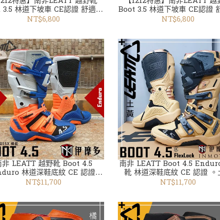
1212特惠】南非LEATT 越野靴
【1212特惠】南非LEATT 
坡車 CE認證 舒適安
Boot 3.5 林道下坡車 CE認證 舒適安
全 腳踝保護 紅302206019X
全 腳踝保護 黑302206016
NT$6,800
NT$6,800
 LEATT 越野靴 Boot 4.5
南非 LEATT Boot 4.5 Endu
nduro 林道深鞋底紋 CE 認證
靴 林道深鞋底紋 CE 認證 
302206015X 橘藍
302405030
NT$11,700
NT$11,700