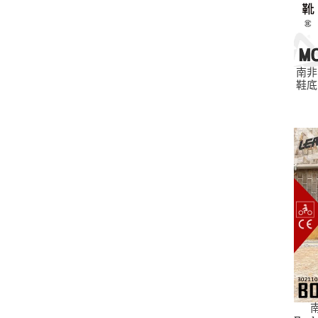
南非 
鞋底
南