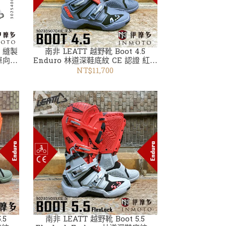
靴 縫製
南非 LEATT 越野靴 Boot 4.5
單向鎖
Enduro 林道深鞋底紋 CE 認證 紅深
灰302305070X
NT$11,700
.5
南非 LEATT 越野靴 Boot 5.5