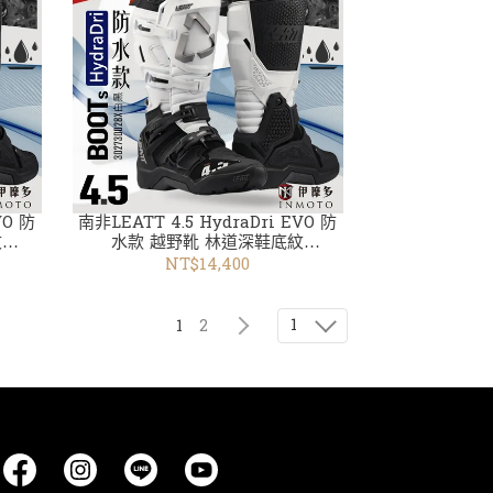
VO 防
南非LEATT 4.5 HydraDri EVO 防
紋
水款 越野靴 林道深鞋底紋
302730028X白黑
NT$14,400
1
1
2