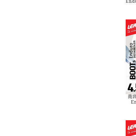
End
南非LEA
E