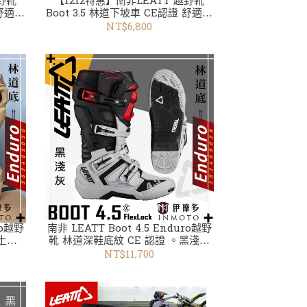
越野靴
【1212特惠】南非LEATT 越野靴
Boot 3.5 林道下坡車 CE認證 舒適安
X
全 腳踝保護 黑白302206017
NT$6,800
ro越野
南非 LEATT Boot 4.5 Enduro越野
。土黃
靴 林道深鞋底紋 CE 認證 。黑淺灰
302405028
NT$11,700