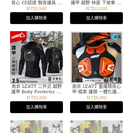
背心 CE認證 胸背護具 腰
護甲 越野 林道 下坡車 CE
側保護 林道滑胎下坡車腳
認證 機車 護具衣 防護衣
NT$5,940
NT$13,500
踏車5015300100黑
護甲背心502140010
加入購物車
加入購物車
南非 LEATT 二件式 越野
南非 LEATT 童護頸背心
護甲 Body Protector 2.5
甲 橘黑 護頸 一體化護甲
胸背肩肘護具 輕量硬殼
FUSION VEST 2.0
NT$5,850
NT$8,990
FLEXMESH通風
JUNIOR 101801002
加入購物車
加入購物車
502520232X黑