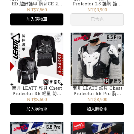
HD 越野護甲 胸背CE 2級
Protector 2.5 護胸 護甲
防護 肩肘側腹防護 越野機
防護 防摔背心 可結合 護
NT$7,560
NT$3,900
車 腳踏車 白5014101102
頸 CE認證 越野 林道 滑胎
加入購物車
已售完
兩色
下坡車 5023050660白
南非 LEATT 護具 Chest
南非 LEATT 護具 Chest
Protector 3.5 輕量 防摔
Protector 6.5 Pro 胸背
護甲 公路 越野皆可 CE認
越野護甲 CE 2級 FIM認
NT$8,500
NT$8,900
證 機車 護具衣 防護衣 護
證 3D貼合 高防護防摔背心
加入購物車
加入購物車
甲背心502213110X
可結合頸托。白
5021400221