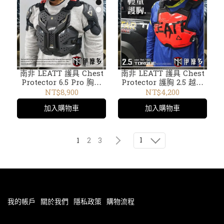
南非 LEATT 護具 Chest
南非 LEATT 護具 Chest
Protector 6.5 Pro 胸背
Protector 護胸 2.5 越野
越野護甲 CE 2級 FIM認
護甲 防摔 輕量 通風 胸背
NT$8,900
NT$4,200
證 3D貼合 高防護防摔背心
護具 越野機車 腳踏車
加入購物車
加入購物車
可結合頸托。黑
5021400360 紅黑
5021400181
1
1
2
3
我的帳戶
關於我們
隱私政策
購物流程