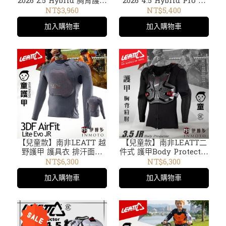
2026 2.5 Hybrid 胸背護甲
2026 4.5 Hybrid Pro 胸
背心 透氣輕量越野機車腳
背肩護甲背心 透氣輕量越
NT$3,960
NT$5,400
踏車護具502601191X黑
野機車MX防摔
加入購物車
加入購物車
502601186X黑
【兒童款】南非LEATT 越
【兒童款】南非LEATT二
野護甲 護具衣 排汗面料
件式 護甲Body Protector
3DF AirFit Lite Evo JR
3.5 胸背肩肘護具
NT$6,300
NT$6,300
5024061050
5023050951黑
加入購物車
加入購物車