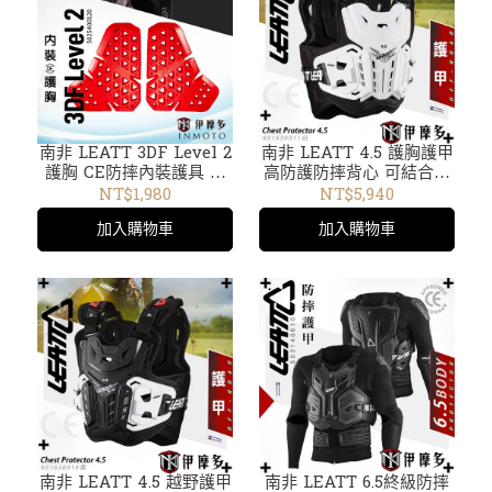
南非 LEATT 3DF Level 2
南非 LEATT 4.5 護胸護甲
護胸 CE防摔內裝護具 越
高防護防摔背心 可結合頸
野重機 ADV 5025400120
托 CE認證 越野林道滑胎
NT$1,980
NT$5,940
下坡車 腳踏車。白
加入購物車
加入購物車
5015300110
南非 LEATT 4.5 越野護甲
南非 LEATT 6.5終級防摔