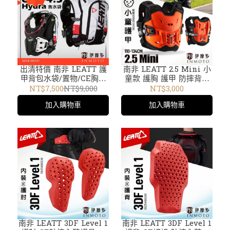
出清特價 南非 LEATT 護
南非 LEATT 2.5 Mini 小
甲背包水袋/置物/CE胸背
童款 護胸 護甲 防摔背心
護具一體 5018100151黑白
可結合護頸 CE認證 越野
NT$7,500
NT$9,000
NT$3,000
GPX 4.5 HYDRA
滑胎MTB兒童護具
加入購物車
加入購物車
5016100600 橘黑
501610060X
南非 LEATT 3DF Level 1
南非 LEATT 3DF Level 1