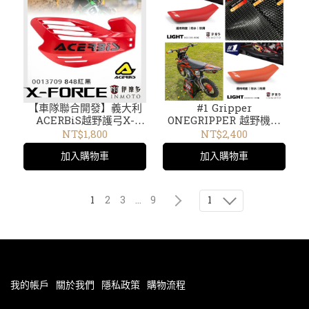
【車隊聯合開發】義大利
#1 Gripper
ACERBiS越野護弓X-
ONEGRIPPER 越野機車
FORCE通用開放式 護手
通用 椅套 LIGHT 全防水
NT$1,800
NT$2,400
內擾流板可拆0013709.848
椅墊皮 坐墊皮 椅墊 座墊
加入購物車
加入購物車
紅黑 13709
套 OGSC03 ONE
1
1
2
3
...
9
我的帳戶
關於我們
隱私政策
購物流程