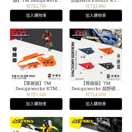
器】TM Designworks
部品Hard Enduro KTM
KTM 20-24 50 SX SX-E
HUSQVARNA GASGAS
NT$2,700
NT$3,960
3, 5 RCG-KT70-OR
2024至今CG-1700-B黑 4
加入購物車
加入購物車
色
【導鏈器】TM
【導鏈器】TM
Designworks KTM
Designworks 越野硬耐
2017-2023 XCW 2T和4T
力部品 KTM 極限越野賽
NT$7,920
NT$4,050
用越野硬耐力部品極限越
Motocross off-road
加入購物車
加入購物車
野賽KTM-230-OG橘