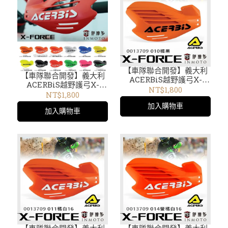
【車隊聯合開發】義大利
【車隊聯合開發】義大利
ACERBiS越野護弓X-
ACERBiS越野護弓X-
FORCE通用開放式 護手
NT$1,800
FORCE 通用 開放式 護手
NT$1,800
內擾流板可拆0013709.010
內擾流板可拆0013709多色
加入購物車
橘黑 13709
加入購物車
13709