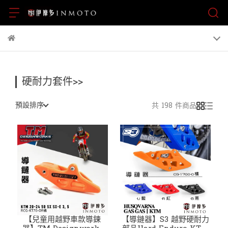
硬耐力套件>>
預設排序
共 198 件商品
【兒童用越野車款導鍊
【導鏈器】S3 越野硬耐力